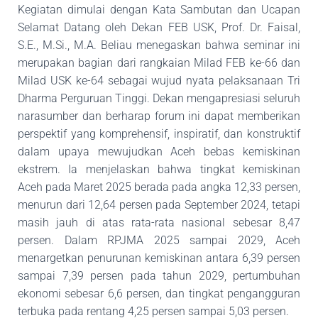
Kegiatan dimulai dengan Kata Sambutan dan Ucapan
Selamat Datang oleh Dekan FEB USK, Prof. Dr. Faisal,
S.E., M.Si., M.A. Beliau menegaskan­­ bahwa seminar ini
merupakan bagian dari rangkaian Milad FEB ke-66 dan
Milad USK ke-64 sebagai wujud nyata pelaksanaan Tri
Dharma Perguruan Tinggi. Dekan mengapresiasi seluruh
narasumber dan berharap forum ini dapat memberikan
perspektif yang komprehensif, inspiratif, dan konstruktif
dalam upaya mewujudkan Aceh bebas kemiskinan
ekstrem. Ia menjelaskan bahwa tingkat kemiskinan
Aceh
pada Maret 2025 berada pada angka 12,33 persen,
menurun dari 12,64 persen pada September
2024, tetapi
masih jauh di atas rata-rata nasional
sebesar 8,47
persen
. Dalam RPJMA 2025 sampai 2029, Aceh
menargetkan penurunan kemiskinan
antara
6
,39 persen
sampai 7
,39
persen pada tahun 2029, pertumbuhan
ekonomi sebesar 6,6 persen, dan tingkat pengangguran
terbuka pada rentang 4
,25 persen
sampai 5
,03
persen.