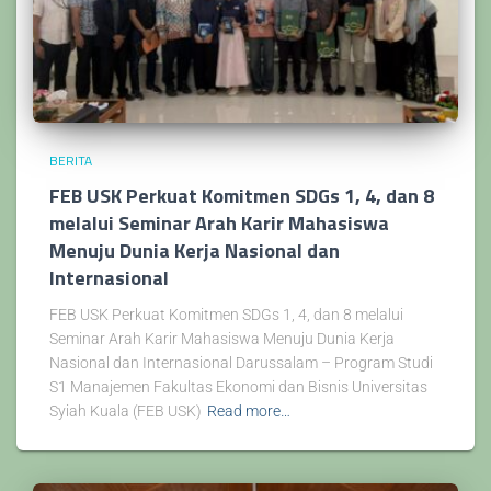
BERITA
FEB USK Perkuat Komitmen SDGs 1, 4, dan 8
melalui Seminar Arah Karir Mahasiswa
Menuju Dunia Kerja Nasional dan
Internasional
FEB USK Perkuat Komitmen SDGs 1, 4, dan 8 melalui
Seminar Arah Karir Mahasiswa Menuju Dunia Kerja
Nasional dan Internasional Darussalam – Program Studi
S1 Manajemen Fakultas Ekonomi dan Bisnis Universitas
Syiah Kuala (FEB USK)
Read more…