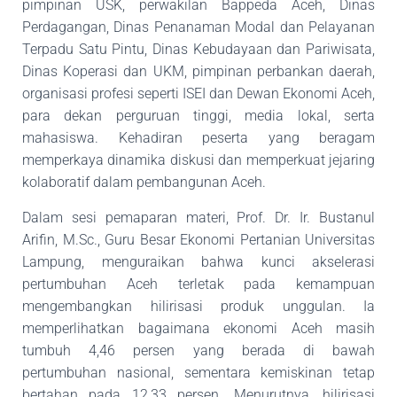
pimpinan USK, perwakilan Bappeda Aceh, Dinas
Perdagangan, Dinas Penanaman Modal dan Pelayanan
Terpadu Satu Pintu, Dinas Kebudayaan dan Pariwisata,
Dinas Koperasi dan UKM, pimpinan perbankan daerah,
organisasi profesi seperti ISEI dan Dewan Ekonomi Aceh,
para dekan perguruan tinggi, media lokal, serta
mahasiswa. Kehadiran peserta yang beragam
memperkaya dinamika diskusi dan memperkuat
jejaring
kolaboratif dalam pembangunan Aceh.
Dalam sesi pemaparan materi, Prof. Dr. Ir. Bustanul
Arifin, M.Sc., Guru Besar Ekonomi
Pertanian Universitas
Lampung, menguraikan bahwa kunci akselerasi
pertumbuhan Aceh
terletak pada kemampuan
mengembangkan hilirisasi produk unggulan. Ia
memperlihatkan
bagaimana ekonomi Aceh masih
tumbuh 4,46 persen yang berada di bawah
pertumbuhan
nasional, sementara kemiskinan tetap
bertahan pada 12,33 persen. Menurutnya, hilirisasi