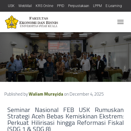
USK
WebMail
KRS Online
PPID
Perpustakaan
LPPM
E-Learning
LP3M
Bisnis
OIA
PPs
DATA
PMB
SITAM
SIAT
SIMPEG USK
T
SJMF FEB
O
G
G
L
E
N
A
V
I
G
A
Published by
Waliam Mursyida
on
December 4, 2025
T
I
O
Seminar Nasional FEB USK Rumuskan
N
Strategi Aceh Bebas Kemiskinan Ekstrem:
Perkuat Hilirisasi hingga Reformasi Fiskal
(SDG 1 & SDG 8)