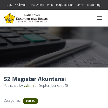
USK
WebMail
KRS Online
PPID
Perpustakaan
LPPM
E-Learning
LP3M
Bisnis
OIA
PPs
DATA
PMB
SITAM
SIAT
SIMPEG USK
T
SJMF FEB
O
G
G
L
E
N
A
V
I
G
A
S2 Magister Akuntansi
T
I
Published by
admin
on
September 6, 2018
O
N
Categories:
BERITA